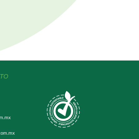
CTO
om.mx
.com.mx