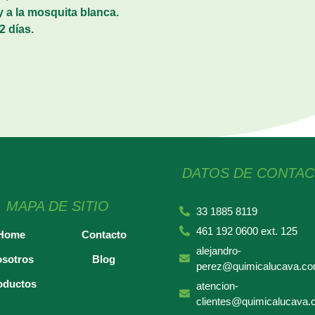
y a la mosquita blanca.
2 días.
DATOS DE CONTA
MAPA DE SITIO
33 1885 8119
461 192 0600 ext. 125
Home
Contacto
alejandro-
sotros
Blog
perez@quimicalucava.c
oductos
atencion-
clientes@quimicalucava