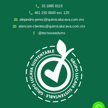
33 1885 8119
461 192 0600 ext. 125
alejandro-perez@quimicalucava.com.mx
atencion-clientes@quimicalucava.com.mx
@tecnoseedsmx