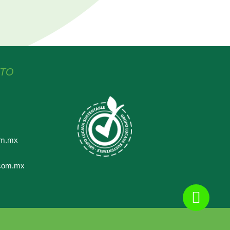
CTO
om.mx
.com.mx