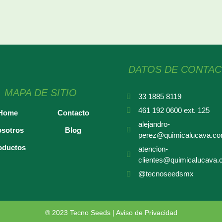
DATOS DE CONTA
MAPA DE SITIO
33 1885 8119
461 192 0600 ext. 125
Home
Contacto
alejandro-
sotros
Blog
perez@quimicalucava.c
oductos
atencion-
clientes@quimicalucava
@tecnoseedsmx
® 2023 Tecno Seeds |
Aviso de Privacidad