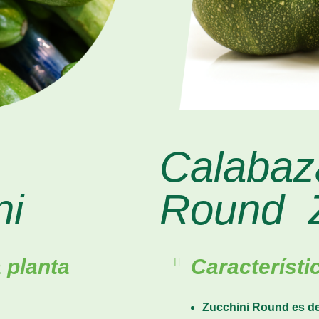
Calabaz
ni
Round Z
a planta
Característi
Zucchini Round es de