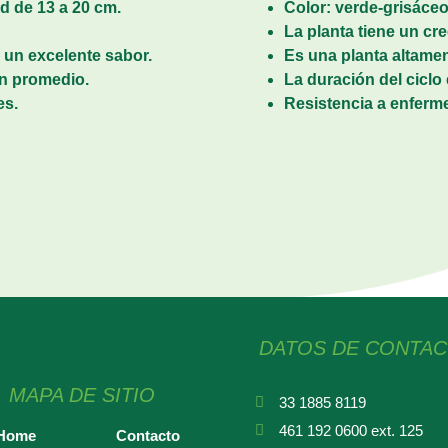
ud de 13 a 20 cm.
Color: verde-grisáceo
La planta tiene un c
 un excelente sabor.
Es una planta altamen
 en promedio.
La duración del ciclo
es.
Resistencia a enfer
DATOS DE CONTA
MAPA DE SITIO
33 1885 8119
461 192 0600 ext. 125
Home
Contacto